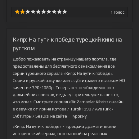
1
голос
Кипр: На пути к победе турецкий кино на
русском
Добро пожаловать на страницу нашего портала, где
предоставлены для бесплатного ознакомления все
серии турецкого сериала
«Кипр: На пути к победе»
.
Серии в русской озвучке или с субтитрами в высоком HD
качестве 720-1080p. Теперь нет необходимости в
дальнейших поисках, ведь тут зритель уже нашел то,
что искал. Смотрите сериал «Bir Zamanlar Kibris» онлайн
в озвучке от Ирина Котова / Turok1990 / AveTurk /
Субтитры / SesDizi на сайте - ТурокРу.
«Кипр: На пути к победе» - турецкий драматический
исторический сериал, основанный на реальных