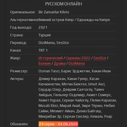
РУССКОМ ОНЛАЙН
Оригинальное:
Bir Zamanlar Kibris
Альтернативное:
Зимний остров Кипр / Однажды на Кипре
Год выхода:
2021
Страна:
Турция
Перевод:
DiziMania, SesDizi
Канал:
TRT 1
Жанр:
Исторический
/
Сериалы 2022
/
SesDizi
/
Боевик
/
Драма
/
DiziMania
Режиссер:
Osman Tasci, Барис Эрджетин, Хакан Инан
Актеры:
Демир Карахан, Хакан Гунер, Хасан
Кючюкчетин, Метин Бюктел, Umut Avci,
Сердар Озер, Деврим Салтоглу, Таянч
Аяйдын, Гюльпер Оздемир, Ахмет Сомерс,
Ахмет Курал, Серкан Чайоглу, Пелин Карахан,
Musab Ekici, Мирай Акай, Эмре Тёрюн, Небил
Сайин, Мехмет Айкач, Дениз Байташ,
Михрибан Эр, Серхан Сюслер, Кемаль Учар
Обновлён:
24 серия - 04.08.2026