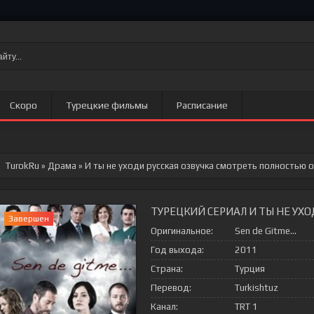
Скоро
Турецкие фильмы
Расписание
TurokRu
»
Драма
» И ты не уходи
русская озвучка смотреть полностью о
ТУРЕЦКИЙ СЕРИАЛ И ТЫ НЕ УХ
Завершен
Оригинальное:
Sen de Gitme...
Год выхода:
2011
Страна:
Турция
Перевод:
Turkishtuz
Канал:
TRT 1