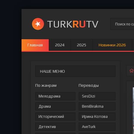
TURK
RU
TV
Главная
2024
2025
Новинки 2026
НАШЕ МЕНЮ
По жанрам
Переводы
Мелодрама
SesDizi
Драма
BeniBirakma
Исторический
Ирина Котова
Детектив
AveTurk