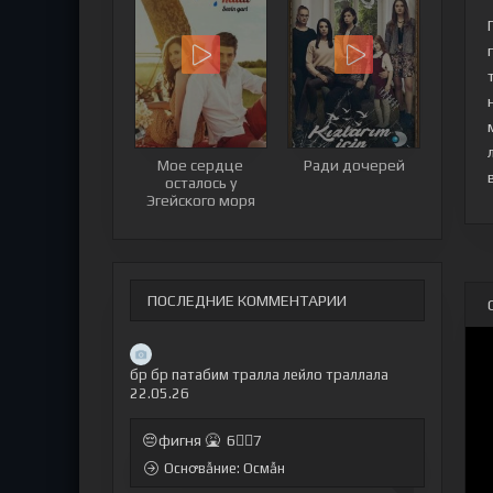
Мое сердце
Ради дочерей
осталось у
Эгейского моря
ПОСЛЕДНИЕ КОММЕНТАРИИ
бр бр патабим тралла лейло траллала
22.05.26
😔фигня 🤮 6🤷‍♂7
Оснꝍвẫние: Осмẫн