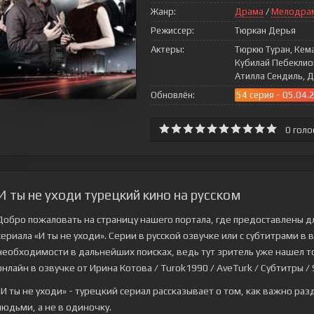
Жанр:
Драма
/
Мелодра
Режиссер:
Тюркан Дерья
Актеры:
Тюркю Туран, Кема
Кубилай Пебеклиог
Атилла Сендиль, 
Обновлён:
54 серия - 05.04.
0
голо
И ты не уходи турецкий кино на русском
Добро пожаловать на страницу нашего портала, где предоставлены д
сериала
«И ты не уходи»
. Серии в русской озвучке или с субтитрами в
необходимости в дальнейших поисках, ведь тут зритель уже нашел то,
онлайн в озвучке от Ирина Котова / Turok1990 / AveTurk / Субтитры / S
«И ты не уходи» - турецкий сериал рассказывает о том, как важно раз
людьми, а не в одиночку.