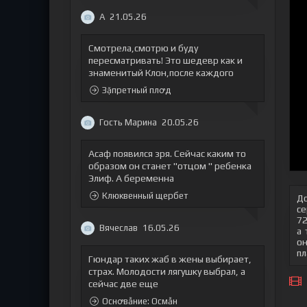
А
21.05.26
Смотрела,смотрю и буду
пересматривать! Это шедевр как и
знаменитый Клон,после каждого
Зặпретный плꝍд
Гость Марина
20.05.26
Асаф появился зря. Сейчас каким то
образом он станет "отцом " ребенка
Элиф. А беременна
Клюквенный щербет
До
се
72
Вячеслав
16.05.26
а 
он
пл
Гюндар таких жаб в жены выбирает,
страх. Молодости лягушку выбрал, а
сейчас две еще
Оснꝍвẫние: Осмẫн