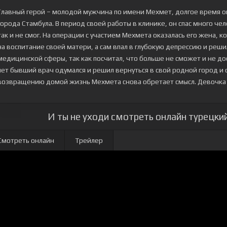
Главный герой – молодой мужчина по имени Мехмет, долгое время о
города Стамбула. В период своей работы в клинике, он спас много че
так и не смог. На операции с участием Мехмета оказалась его жена, ко
на воспитание своей матери, а сам впал в глубокую депрессию и реш
медицинской сферы, так как посчитал, что больше не сможет и не до
лет бывший врач одумался и решил вернуться в свой родной город и 
возвращению домой жизнь Мехмета снова обретает смысл. Девочка в
И ты не уходи смотреть онлайн турецкий
Смотреть онлайн
Трейлер