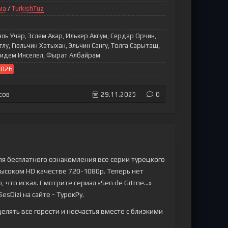
ма
/
TurkishTuz
ль Учар, Эслем Акар, Илькер Аксум, Сердар Орчин,
лу, Гюльчин Хатыхан, Эльчин Сангу, Толга Сарыташ,
Дидем Инселел, Фырат Албайрам
2026
сов
29.11.2025
0
ля бесплатного ознакомления все серии турецкого
 высоком HD качестве 720-1080p. Теперь нет
 что искал. Смотрите сериал «Sen de Gitme...»
esDizi на сайте - ТурокРу.
делять все горести и несчастья вместе с близкими