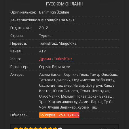
РУССКОМ ОНЛАЙН
Оригинальное:
Benim Için Üzülme
Альтернативное:
Не волнуйся за меня
Год выхода:
2012
Страна:
Турция
Перевод:
Turkishtuz, MargoRika
Канал:
ATV
Жанр:
Драма
/
TurkishTuz
Режиссер:
Серкан Биринджи
Актеры:
Азлем Баская, Серпиль Гюль, Тимур Олкебаш,
Татьяна Цвикевич, Неджметтин Чобаноглу,
Саджиде Ташанер, Чаглар Эртугрул, Ханде
Каптан, Юнал Сильвер, Селин Шекерджи,
Ойкю Челик, Мехмет Полат, Эркан Бекташ,
Эрен Хаджисалихоглу, Ахмет Варлы, Тугба
Чом, Фулия Зенгинер, Хусейн Таш
Обновлён:
55 серия - 25.03.2026