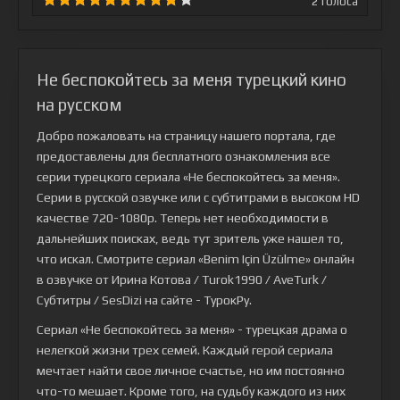
2
голоса
Не беспокойтесь за меня турецкий кино
на русском
Добро пожаловать на страницу нашего портала, где
предоставлены для бесплатного ознакомления все
серии турецкого сериала
«Не беспокойтесь за меня»
.
Серии в русской озвучке или с субтитрами в высоком HD
качестве 720-1080p. Теперь нет необходимости в
дальнейших поисках, ведь тут зритель уже нашел то,
что искал. Смотрите сериал «Benim Için Üzülme» онлайн
в озвучке от Ирина Котова / Turok1990 / AveTurk /
Субтитры / SesDizi на сайте - ТурокРу.
Сериал «Не беспокойтесь за меня» - турецкая драма о
нелегкой жизни трех семей. Каждый герой сериала
мечтает найти свое личное счастье, но им постоянно
что-то мешает. Кроме того, на судьбу каждого из них