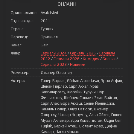
ОНЛАЙН
Оригинальное:
Ayak Isleri
Год выхода:
2021
Страна:
Турция
Перевод:
Оригинал
Канал:
Gain
Жанр:
Сериалы 2024
/
Сериалы 2025
/
Сериалы
2022
/
Сериалы 2026
/
Комедия
/
Боевик
/
Сериалы 2023
/
Новинки
Режиссер:
Джанер Озюртлу
Актеры:
Танер Барлас, Gürhan Altundasar, Эрол Асфин,
Шенай Гюрлер, Сарп Аккая, Ураз
Каигилароглу, Хюсейин Турунч, Нур
Феттахоглу, Шебнем Сонмез, Элиф Байсал,
Сарп Апак, Бора Аккаш, Селин Йенинджи,
Камиль Гюлер, Онур Озтюрк, Джанер
Озюртлу, Чаглар Чорумлу, Альп Ойкен, Гювен
Мурат Акпынар, Эсра Кызылдоган, Özgür Cem
Tugluk, Беркай Атеш, Бюлент Ярар, Дефне
Каялар, Чагла Ырмак