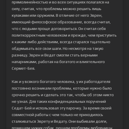
прямолинейностью и во всех ситуациях полагался на
силу, считая, что проблемы можно решить лишь
кулаками или оружием. В отличие от него Эврен,
имеющий философское образование, всегда считал,
что с людьми проще договориться. Он считал себя
политкорректным человеком и прежде, чем приступить
к каким-либо действиям, всегда старался тщательно
обдумывать все свои шаги. Но несмотря на такую
разницу. Эврен и Ведат смогли стать верными
напарниками, работая на богатого и влиятельного
Сермет-Бея.
Как и у всякого богатого человека, у их работодателя
постоянно возникали проблемы, которые нужно было
срочно решить и сделать это так, чтобы об этом никто
не узнал. Для таких конфиденциальных поручений
Седат-Бей и использовал эту парочку. За время своей
совместной работы с чем только не приходилось
сталкиваться Эврету и Ведату. Они выбивали долги,
похищали чужих собак, решали проблемы любовницы