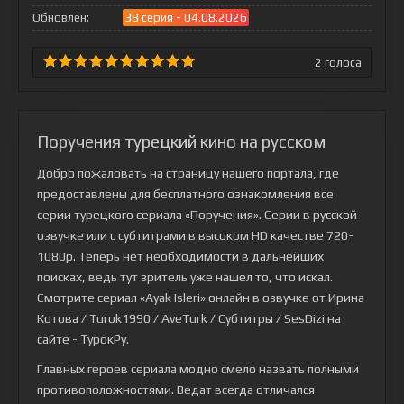
Обновлён:
38 серия - 04.08.2026
2
голоса
Поручения турецкий кино на русском
Добро пожаловать на страницу нашего портала, где
предоставлены для бесплатного ознакомления все
серии турецкого сериала
«Поручения»
. Серии в русской
озвучке или с субтитрами в высоком HD качестве 720-
1080p. Теперь нет необходимости в дальнейших
поисках, ведь тут зритель уже нашел то, что искал.
Смотрите сериал «Ayak Isleri» онлайн в озвучке от Ирина
Котова / Turok1990 / AveTurk / Субтитры / SesDizi на
сайте - ТурокРу.
Главных героев сериала модно смело назвать полными
противоположностями. Ведат всегда отличался