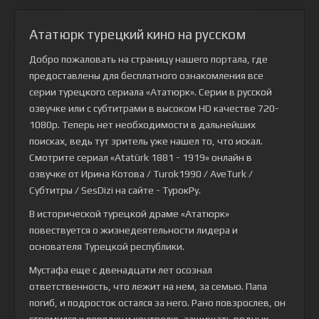
Ататюрк турецкий кино на русском
Добро пожаловать на страницу нашего портала, где
предоставлены для бесплатного ознакомления все
серии турецкого сериала
«Ататюрк»
. Серии в русской
озвучке или с субтитрами в высоком HD качестве 720-
1080p. Теперь нет необходимости в дальнейших
поисках, ведь тут зритель уже нашел то, что искал.
Смотрите сериал «Atatürk 1881 - 1919» онлайн в
озвучке от Ирина Котова / Turok1990 / AveTurk /
Субтитры / SesDizi на сайте - ТурокРу.
В исторической турецкой драме «Ататюрк»
повествуется о жизнедеятельности лидера и
основателя Турецкой республики.
Мустафа еще с двенадцати лет осознал
ответственность, что лежит на нем, за семью. Папа
погиб, и подросток остался за него. Рано повзрослев, он