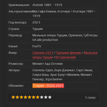
Оригинальное:
Atatürk 1881 - 1919
Альтернативное:
Мустафа Кемаль Ататюрк / Ататюрк 1881–
1919
Год выхода:
2023
Страна:
Турция
Перевод:
Мыльные оперы Турции, Оригинал, Субтитры
UA aile production
Канал:
FoxTV
Жанр:
Сериалы 2023
/
Турецкие фильмы
/
Мыльные
оперы Турции
/
Исторический
Режиссер:
Мехмет Ада Озтекин
Актеры:
Сонгюль Оден, Берк Джанкат, Сарп Аккая,
Сахра Шаш, Арас Булут Ийнемли, Мехмет
Гюнсюр, Эсра Билгич
Обновлён:
1 серия - 03.02.2025
1
голос