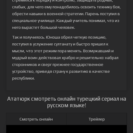
стремился к порядку и контролю, защищать родных,
слабых, для чего ему понадобилось освоить технику боя,
обрести навыки в военной стратегии. Парень поступил в
специальное училище. Каждый учитель понимал, что из
него вырастет большой человек.
Так и получилось. Юноша обрел четкую позицию,
поступил в услужение султанату и быстро пришел к
мысли, что этот режим пора менять. Возмужавший и
мудрый воин действовал храбро и решительно: набрал
сторонников и сверг прежнее государственное
устройство, приведя страну к развитию в качестве
республики.
Ататюрк смотреть онлайн турецкий сериал на
русском языке!
Смотреть онлайн
Трейлер