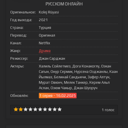
РУССКОМ ОНЛАЙН
Оригинальное:
Kolej Rüyasi
Год выхода:
2021
Страна:
Турция
Перевод:
Оригинал
Канал:
Netflix
Жанр:
Драма
Режиссер:
Джан Сарджан
Актеры:
Халиль Сойлетмез, Дога Конакоглу, Озкан
Сагын, Онур Сермик, Нурсена Озджанлы, Каан
Йылмаз, Белинай Сандыкчи, Зафер Алтун,
Мурат Овюнч, Мелек Танкер, Керем Альп
Аслан, Озюм Чакыр, Джан Шуоруч
Обновлён:
1 серия - 16.02.2025
1
голос