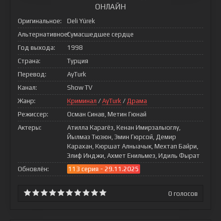
ОНЛАЙН
Оригинальное:
Deli Yürek
Альтернативное:
Сумасшедшее сердце
Год выхода:
1998
Страна:
Турция
Перевод:
AyTurk
Канал:
Show TV
Жанр:
Криминал
/
AyTurk
/
Драма
Режиссер:
Осман Синав, Метин Гюнай
Актеры:
Атилла Карагёз, Кенан Имирзалыоглу,
Йылмаз Тюзюн, Эмин Гюрсой, Демир
Карахан, Кюршат Алныачык, Мехтап Байри,
Элиф Инджи, Ахмет Енильмез, Идиль Фырат
Обновлён:
113 серия - 29.11.2025
0
голосов