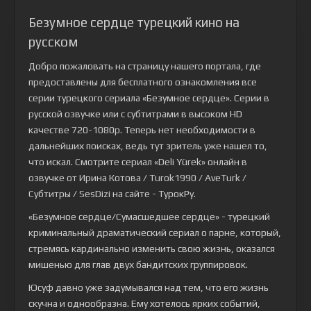
Безумное сердце турецкий кино на
русском
Добро пожаловать на страницу нашего портала, где
предоставлены для бесплатного ознакомления все
серии турецкого сериала
«Безумное сердце»
. Серии в
русской озвучке или с субтитрами в высоком HD
качестве 720-1080p. Теперь нет необходимости в
дальнейших поисках, ведь тут зритель уже нашел то,
что искал. Смотрите сериал «Deli Yürek» онлайн в
озвучке от Ирина Котова / Turok1990 / AveTurk /
Субтитры / SesDizi на сайте - ТурокРу.
«Безумное сердце/Сумасшедшее сердце» - турецкий
криминальный драматический сериал о парне, который,
стремясь кардинально изменить свою жизнь, оказался
мишенью для глав двух бандитских группировок.
Юсуф давно уже задумывался над тем, что его жизнь
скучна и однообразна. Ему хотелось ярких событий,