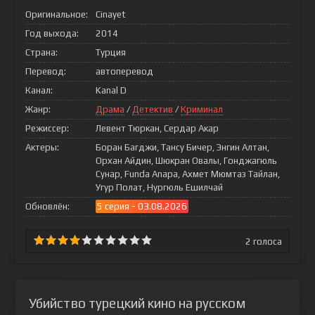
Оригинальное:
Cinayet
Год выхода:
2014
Страна:
Турция
Перевод:
автоперевод
Канал:
Kanal D
Жанр:
Драма
/
Детектив
/
Криминал
Режиссер:
Левент Тюркан, Сердар Акар
Актеры:
Боран Багджи, Тансу Бичер, Энгин Алтан,
Орхан Айдин, Шюкран Овалы, Гонджагюль
Сунар, Funda Anapa, Ахмет Мюмтаз Тайлан,
Угур Полат, Нургюль Ешилчай
Обновлён:
5 серия - 03.08.2026
2
голоса
Убийство турецкий кино на русском