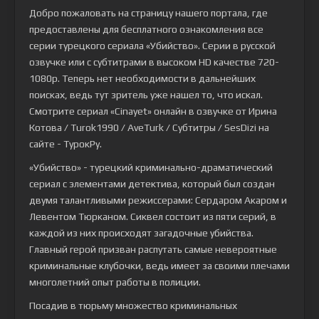
Добро пожаловать на страницу нашего портала, где
предоставлены для бесплатного ознакомления все
серии турецкого сериала
«Убийство»
. Серии в русской
озвучке или с субтитрами в высоком HD качестве 720-
1080p. Теперь нет необходимости в дальнейших
поисках, ведь тут зритель уже нашел то, что искал.
Смотрите сериал «Cinayet» онлайн в озвучке от Ирина
Котова / Turok1990 / AveTurk / Субтитры / SesDizi на
сайте - ТурокРу.
«Убийство» - турецкий криминально-драматический
сериал с элементами детектива, который был создан
двумя талантливыми режиссерами: Сердаром Акаром и
Левентом Тюрканом. Сиквел состоит из пяти серий, в
каждой из них происходят загадочные убийства.
Главный герой призван распутать самые невероятные
криминальные клубочки, ведь имеет за своими плечами
многолетний опыт работы в полиции.
Посадив в тюрьму множество криминальных