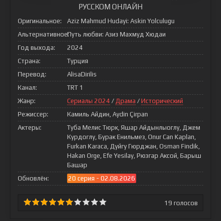
РУССКОМ ОНЛАЙН
Оригинальное:
Aziz Mahmud Hudayi: Askin Yolculugu
Альтернативное:
Путь любви: Азиз Махмуд Хюдаи
Год выхода:
2024
Страна:
Турция
Перевод:
AlisaDirilis
Канал:
TRT 1
Жанр:
Сериалы 2024
/
Драма
/
Исторический
Режиссер:
Камиль Айдин, Aydin Çirpan
Актеры:
Туба Мелис Тюрк, Яшар Айдынлыоглу, Джем
Курдоглу, Бурак Енильмез, Onur Can Kaplan,
Furkan Karaca, Дуйгу Гюрджан, Osman Findik,
Hakan Orge, Efe Yesilay, Рюзгар Аксой, Барыш
Башар
Обновлён:
20 серия - 02.08.2026
19
голосов