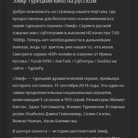
Элиф турецкий кино на русском
Добро пожаловать на страницу нашего портала, где
предоставлены для бесплатного ознакомления все
серии турецкого сериала
«Элиф»
. Серии в русской
озвучке или с субтитрами в высоком HD качестве 720-
1080p. Теперь нет необходимости в дальнейших
поисках, ведь тут зритель уже нашел то, что искал.
Смотрите сериал «Elif» онлайн в озвучке от Ирина
Котова / Turok1990 / AveTurk / Субтитры / SesDizi на
сайте - ТурокРу.
«Элиф» — турецкий драматический сериал, премьера
которого состоялась 15 сентября 2014 года. Это один из
самых продолжительных национальных сериалов,
включающий 5 сезонов и 950 серий. Режиссеры: Махмут
Каптан, Эдже Тахталыоглу, Ясемин Туркменли. В главных
ролях: Изабелла Дамла Гювенилир, Селин Сезгин,
Волкан Чолпан, Хасан Балликташ.
В центре сюжета — история шестилетней Элиф,