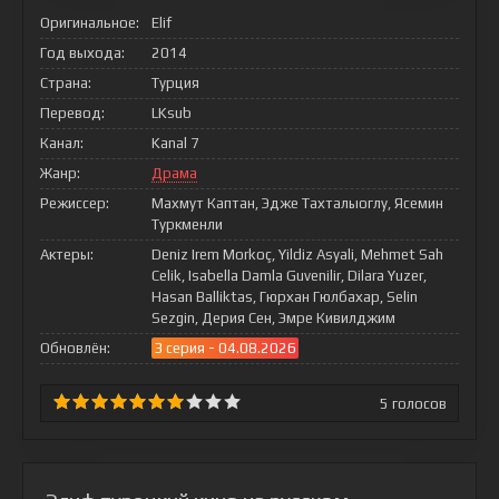
Оригинальное:
Elif
Год выхода:
2014
Страна:
Турция
Перевод:
LKsub
Канал:
Kanal 7
Жанр:
Драма
Режиссер:
Махмут Каптан, Эдже Тахталыоглу, Ясемин
Туркменли
Актеры:
Deniz Irem Morkoç, Yildiz Asyali, Mehmet Sah
Celik, Isabella Damla Guvenilir, Dilara Yuzer,
Hasan Balliktas, Гюрхан Гюлбахар, Selin
Sezgin, Дерия Сен, Эмре Кивилджим
Обновлён:
3 серия - 04.08.2026
5
голосов