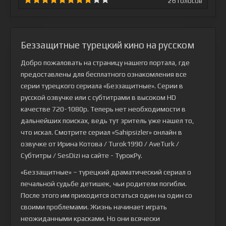
26
голосов
Беззащитные турецкий кино на русском
Добро пожаловать на страницу нашего портала, где
предоставлены для бесплатного ознакомления все
серии турецкого сериала
«Беззащитные»
. Серии в
русской озвучке или с субтитрами в высоком HD
качестве 720-1080p. Теперь нет необходимости в
дальнейших поисках, ведь тут зритель уже нашел то,
что искал. Смотрите сериал «Sahipsizler» онлайн в
озвучке от Ирина Котова / Turok1990 / AveTurk /
Субтитры / SesDizi на сайте - ТурокРу.
«Беззащитные» – турецкий драматический сериал о
печальной судьбе детишек, чьи родители погибли.
После этого им приходится остаться один на один со
своими проблемами. Жизнь начинает играть
неожиданными красками. Но они всячески