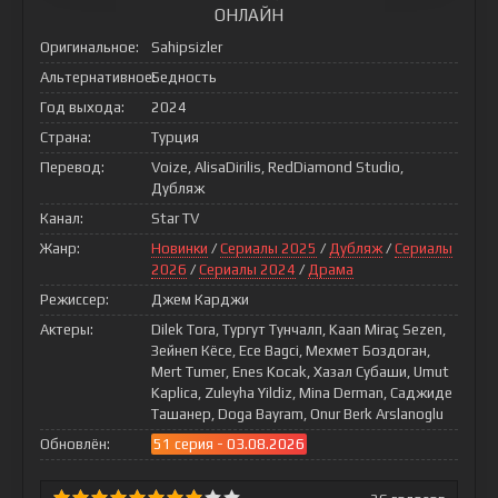
ОНЛАЙН
Оригинальное:
Sahipsizler
Альтернативное:
Бедность
Год выхода:
2024
Страна:
Турция
Перевод:
Voize, AlisaDirilis, RedDiamond Studio,
Дубляж
Канал:
Star TV
Жанр:
Новинки
/
Сериалы 2025
/
Дубляж
/
Сериалы
2026
/
Сериалы 2024
/
Драма
Режиссер:
Джем Карджи
Актеры:
Dilek Tora, Тургут Тунчалп, Kaan Miraç Sezen,
Зейнеп Кёсе, Ece Bagci, Мехмет Боздоган,
Mert Tumer, Enes Kocak, Хазал Субаши, Umut
Kaplica, Zuleyha Yildiz, Mina Derman, Саджиде
Ташанер, Doga Bayram, Onur Berk Arslanoglu
Обновлён:
51 серия - 03.08.2026