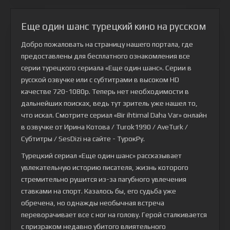
Еще один шанс турецкий кино на русском
Добро пожаловать на страницу нашего портала, где
предоставлены для бесплатного ознакомления все
серии турецкого сериала
«Еще один шанс»
. Серии в
русской озвучке или с субтитрами в высоком HD
качестве 720-1080p. Теперь нет необходимости в
дальнейших поисках, ведь тут зритель уже нашел то,
что искал. Смотрите сериал «Bir ihtimal Daha Var» онлайн
в озвучке от Ирина Котова / Turok1990 / AveTurk /
Субтитры / SesDizi на сайте - ТурокРу.
Турецкий сериал «Еще один шанс» рассказывает
увлекательную историю писателя, жизнь которого
стремительно рушится из-за пагубного увлечения
ставками на спорт. Казалось бы, его судьба уже
обречена, но однажды необычная встреча
переворачивает все с ног на голову. Герой сталкивается
с призраком недавно убитого влиятельного