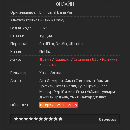
ОНЛАЙН
Оригинальное:
Bir ihtimal Daha Var
Альтернативное:
Жизнь на кону
Год выхода:
2025
Страна:
Турция
Перевод:
ColdFilm, Netflix, Ultradox
Канал:
Netflix
Жанр:
Драма
/
Комедия
/
Сериалы 2025
/
Криминал
/
Новинки
Режиссер:
Хакан Алгюл
Актеры:
Ата Демирер, Хакан Салынмыш, Альтан
Эркекли, Эсра Билгич, Туна Орхан, Лале
Мансур, Уур Юджел, Сезин Акбашогуллары,
Джихан Эрджан, Умит Кантарджилар
Обновлён:
8 серия - 29.11.2025
0
голосов