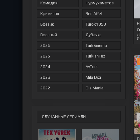
Комедия
Нурмухаметов
Криминал
BeniAffet
Н
Боевик
Turok1990
С
Д
Военный
Дубляж
И
2026
TurkSinema
2025
TurkishTuz
2024
AyTurk
2023
Mila Dizi
2022
DiziMania
СЛУЧАЙНЫЕ СЕРИАЛЫ
Б