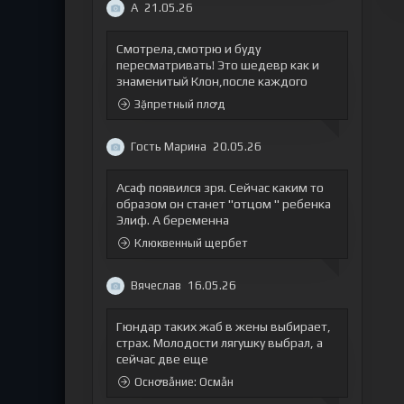
А
21.05.26
Смотрела,смотрю и буду
пересматривать! Это шедевр как и
знаменитый Клон,после каждого
Зặпретный плꝍд
Гость Марина
20.05.26
Асаф появился зря. Сейчас каким то
образом он станет "отцом " ребенка
Элиф. А беременна
Клюквенный щербет
Вячеслав
16.05.26
Гюндар таких жаб в жены выбирает,
страх. Молодости лягушку выбрал, а
сейчас две еще
Оснꝍвẫние: Осмẫн