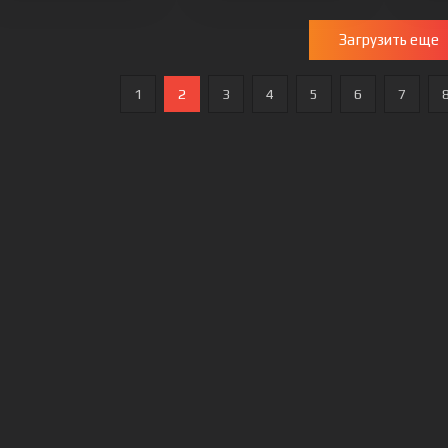
Загрузить еще
1
2
3
4
5
6
7