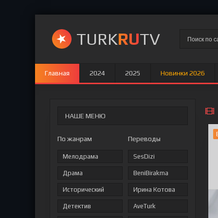
TURK
RU
TV
Главная
2024
2025
Новинки 2026
НАШЕ МЕНЮ
По жанрам
Переводы
Мелодрама
SesDizi
Драма
BeniBirakma
Исторический
Ирина Котова
Детектив
AveTurk