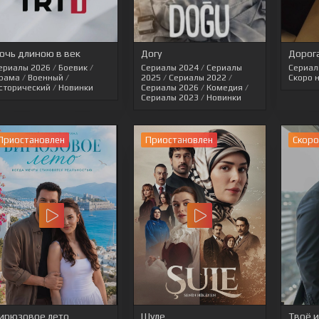
очь длиною в век
Догу
Дорог
ериалы 2026
/
Боевик
/
Сериалы 2024
/
Сериалы
Сериал
рама
/
Военный
/
2025
/
Сериалы 2022
/
Скоро 
сторический
/
Новинки
Сериалы 2026
/
Комедия
/
Сериалы 2023
/
Новинки
Приостановлен
Приостановлен
Cкоро
ирюзовое лето
Шуле
Твоё и