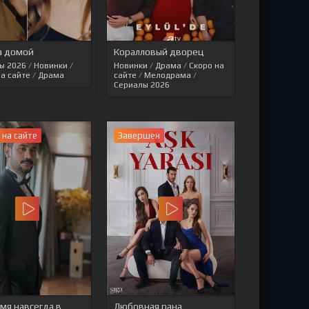
а домой
Коралловый дворец
ы 2026
/
Новинки
/
Новинки
/
Драма
/
Скоро на
на сайте
/
Драма
сайте
/
Мелодрама
/
Сериалы 2026
 на сайте
Завершен
мя навсегда в
Любовная рана