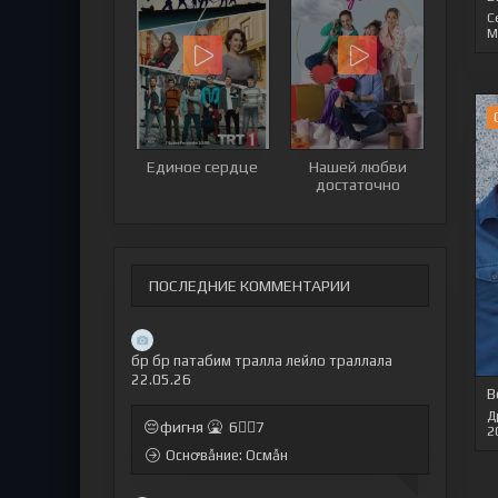
С
М
Единое сердце
Нашей любви
достаточно
ПОСЛЕДНИЕ КОММЕНТАРИИ
бр бр патабим тралла лейло траллала
22.05.26
В
Д
😔фигня 🤮 6🤷‍♂7
2
Оснꝍвẫние: Осмẫн