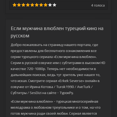
4
голоса
Если мужчина влюблен турецкий кино на
русском
Добро пожаловать на страницу нашего портала, где
предоставлены для бесплатного ознакомления все
серии турецкого сериала
«Если мужчина влюблен»
.
Серии в русской озвучке или с субтитрами в высоком HD
качестве 720-1080p. Теперь нет необходимости в
дальнейших поисках, ведь тут зритель уже нашел то,
что искал. Смотрите сериал «Erkek Severse» онлайн в
озвучке от Ирина Котова / Turok1990 / AveTurk /
Субтитры / SesDizi на сайте - ТурокРу.
«Если мужчина влюблен» - турецкая многосерийная
мелодрама о любовном треугольнике и о том, на что
готов мужчина ради своей любви. Сериал является