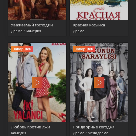
Уважаемый господин
Красная косынка
Драма
/
Комедия
Драма
Завершен
Завершен
Любовь против лжи
Придворные сегодня
Комедия
Драма
/
Мелодрама