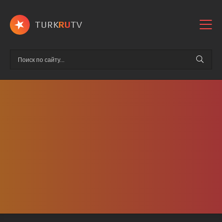
TURK
RU
TV