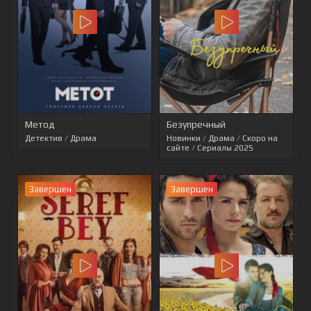
Метод
Безупречный
Детектив
/
Драма
Новинки
/
Драма
/
Скоро на
сайте
/
Сериалы 2025
Завершен
Завершен